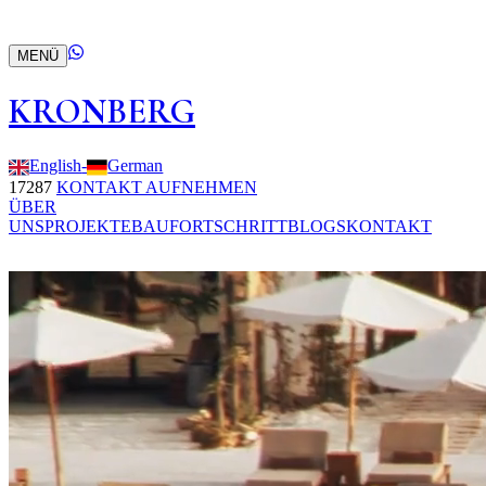
MENÜ
KRONBERG
English
-
German
17287
KONTAKT AUFNEHMEN
ÜBER
UNS
PROJEKTE
BAUFORTSCHRITT
BLOGS
KONTAKT